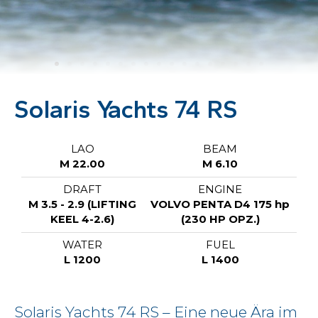
Solaris Yachts 74 RS
LAO
BEAM
M 22.00
M 6.10
DRAFT
ENGINE
M 3.5 - 2.9 (LIFTING
VOLVO PENTA D4 175 hp
KEEL 4-2.6)
(230 HP OPZ.)
WATER
FUEL
L 1200
L 1400
Solaris Yachts 74 RS – Eine neue Ära im