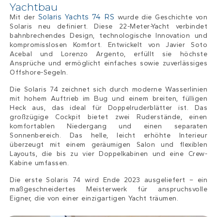
Yachtbau
Solaris Yachts 74 RS
Mit der
wurde die Geschichte von
Solaris neu definiert. Diese 22-Meter-Yacht verbindet
bahnbrechendes Design, technologische Innovation und
kompromisslosen Komfort. Entwickelt von Javier Soto
Acebal und Lorenzo Argento, erfüllt sie höchste
Ansprüche und ermöglicht einfaches sowie zuverlässiges
Offshore-Segeln.
Die Solaris 74 zeichnet sich durch moderne Wasserlinien
mit hohem Auftrieb im Bug und einem breiten, fülligen
Heck aus, das ideal für Doppelruderblätter ist. Das
großzügige Cockpit bietet zwei Ruderstände, einen
komfortablen Niedergang und einen separaten
Sonnenbereich. Das helle, leicht erhöhte Interieur
überzeugt mit einem geräumigen Salon und flexiblen
Layouts, die bis zu vier Doppelkabinen und eine Crew-
Kabine umfassen.
Die erste Solaris 74 wird Ende 2023 ausgeliefert – ein
maßgeschneidertes Meisterwerk für anspruchsvolle
Eigner, die von einer einzigartigen Yacht träumen.