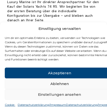
Luxury Marine ist Ihr direkter Ansprechpartner für den
Kauf der Solaris Yachts 74 RS. Wir begleiten Sie von
der ersten Beratung über die individuelle
Konfiguration bis zur Übergabe – und bleiben auch
danach an Ihrer Seite.
Einwilligung verwalten
Kann ich die Solaris Yachts 74 RS vor dem Kauf Probe
Um dir ein optimales Erlebnis zu bieten, verwenden wir Technologien wie
fahren?
Cookies, um Geräteinformationen zu speichern und/oder darauf zuzugreif
Wenn du diesen Technologien zustimmst, können wir Daten wie das
Surfverhalten oder eindeutige IDs auf dieser Website verarbeiten. Wenn du 
Wie lange ist die Lieferzeit der Solaris Yachts 74 RS ?
Einwillligung nicht erteilst oder zurückziehst, können bestimmte Merkma
und Funktionen beeinträchtigt werden.
Was macht Solaris Boote besonders?
Solaris Yachts 74RS – Wie viele Kabinen bietet die
Akzeptieren
Solaris 74RS?
Ablehnen
Einstellungen ansehen
Datenschutzerklärung &
Cookie-
Datenschutzerklärung/Impressum
Datenschutzerklärung/Impr