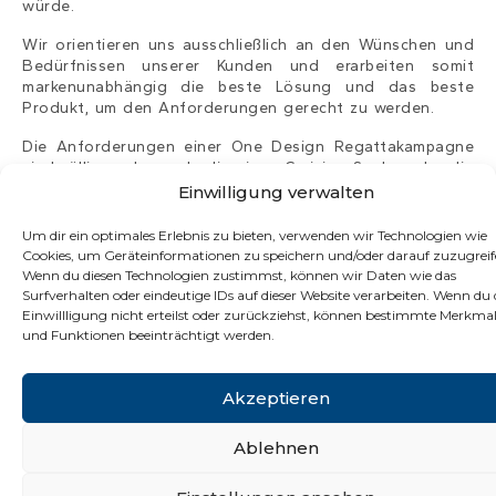
würde.
Wir orientieren uns ausschließlich an den Wünschen und
Bedürfnissen unserer Kunden und erarbeiten somit
markenunabhängig die beste Lösung und das beste
Produkt, um den Anforderungen gerecht zu werden.
Die Anforderungen einer One Design Regattakampagne
sind völlig anderes als die eines Cruising Seglers der die
Welt umsegeln möchte.
Einwilligung verwalten
Unsere Kunden schätzen unser breites Fachwissen
Um dir ein optimales Erlebnis zu bieten, verwenden wir Technologien wie
genauso wie unser internationales Netzwerk das sich
Cookies, um Geräteinformationen zu speichern und/oder darauf zuzugreif
nicht nur auf den Verkauf allein beschränkt, sondern
Wenn du diesen Technologien zustimmst, können wir Daten wie das
auch den Zugang zu weltweitem Service gewährleistet.
Surfverhalten oder eindeutige IDs auf dieser Website verarbeiten. Wenn du 
Einwillligung nicht erteilst oder zurückziehst, können bestimmte Merkma
und Funktionen beeinträchtigt werden.
Akzeptieren
Ablehnen