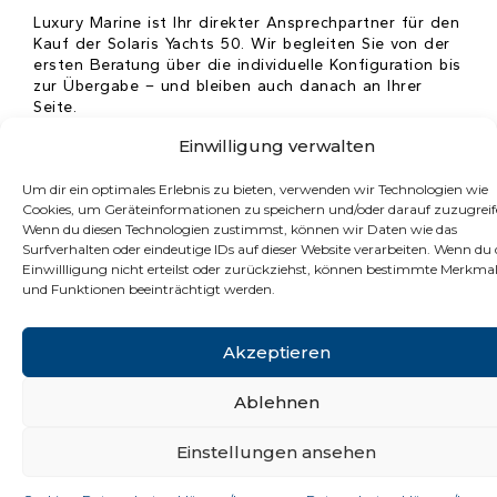
Luxury Marine ist Ihr direkter Ansprechpartner für den
Kauf der Solaris Yachts 50. Wir begleiten Sie von der
ersten Beratung über die individuelle Konfiguration bis
zur Übergabe – und bleiben auch danach an Ihrer
Seite.
Einwilligung verwalten
Kann ich die Solaris Yachts 50 vor dem Kauf Probe
Um dir ein optimales Erlebnis zu bieten, verwenden wir Technologien wie
fahren?
Cookies, um Geräteinformationen zu speichern und/oder darauf zuzugreif
Wenn du diesen Technologien zustimmst, können wir Daten wie das
Surfverhalten oder eindeutige IDs auf dieser Website verarbeiten. Wenn du 
Wie lange ist die Lieferzeit der Solaris Yachts 50 ?
Einwillligung nicht erteilst oder zurückziehst, können bestimmte Merkma
und Funktionen beeinträchtigt werden.
Was macht Solaris Boote besonders?
Solaris Yachts 50 – Was macht die Solaris 50 in ihrer
Akzeptieren
Klasse einzigartig?
Ablehnen
Einstellungen ansehen
Datenschutzerklärung &