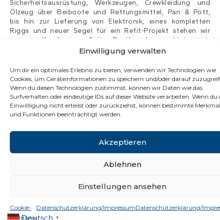
Sicherheitsausrüstung, Werkzeugen, Crewkleidung und
Ölzeug über Beiboote und Rettungsmittel, Pan & Pött,
bis hin zur Lieferung von Elektronik, eines kompletten
Riggs und neuer Segel für ein Refit-Projekt stehen wir
unseren Kunden zur Seite. Darüber hinaus bieten wir
auch exklusive, maßgeschneiderte Solaris-
Einwilligung verwalten
Innenausstattung sowie Besteck und Geschirr an.
Um dir ein optimales Erlebnis zu bieten, verwenden wir Technologien wie
Hierzu arbeiten wir mit weltweit führenden Marken und
Cookies, um Geräteinformationen zu speichern und/oder darauf zuzugreif
Herstellern, um unseren Kunden die beste Ausrüstung zu
Wenn du diesen Technologien zustimmst, können wir Daten wie das
liefern, die für ihre Yacht erhältlich ist.
Surfverhalten oder eindeutige IDs auf dieser Website verarbeiten. Wenn du 
Einwillligung nicht erteilst oder zurückziehst, können bestimmte Merkma
und Funktionen beeinträchtigt werden.
Akzeptieren
Ablehnen
Einstellungen ansehen
Datenschutzerklärung &
Cookie-
Datenschutzerklärung/Impressum
Datenschutzerklärung/Impr
Impressum
Deutsch
Richtlinie
▼