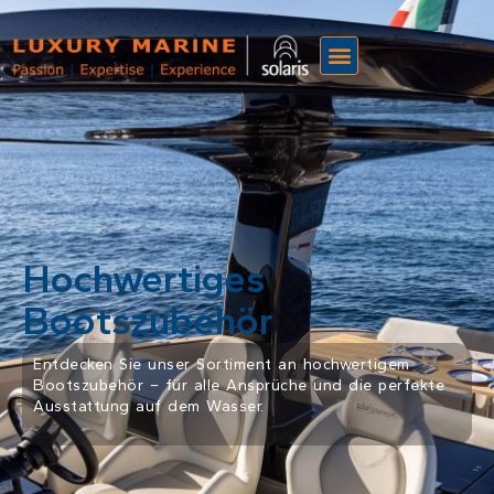
Hochwertiges
Bootszubehör
Entdecken Sie unser Sortiment an hochwertigem
Bootszubehör – für alle Ansprüche und die perfekte
Ausstattung auf dem Wasser.